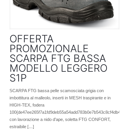
OFFERTA
PROMOZIONALE
SCARPA FTG BASSA
MODELLO LEGGERO
S1P
SCARPA FTG bassa pelle scamosciata grigia con
imbottitura al malleolo, inserti in MESH traspirante e in
HIGH-TEX, fodera
100{de47ee265f7a1fd9deb55a54add783b0e7b543c8cf4db44e355
con lavorazione a nido d’ape, soletta FTG CONFORT,
estraibile
[…]