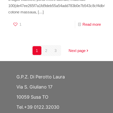
100{de47ee265f7a1fd9deb55a54add783b0e7b543c8cf4db44e35
cotone massaua,
[…]
1
Read more
1
2
3
Next page
G.P.Z. Di Perotto Laura
Via S. Giuliano 17
10059 Susa TO
Tel.+39 0122.32030