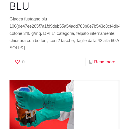
BLU
Giacca fustagno blu
100{de47ee265f7a1fd9deb55a54add783b0e7b543c8cf4db44e35
cotone 340 g/mq. DPI 1° categoria, felpato internamente,
chiusura con bottoni, con 2 tasche, Taglie dalla 42 alla 60 A
SOLI €
[…]
0
Read more